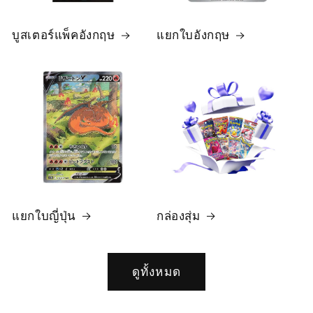
บูสเตอร์แพ็คอังกฤษ
แยกใบอังกฤษ
แยกใบญี่ปุ่น
กล่องสุ่ม
ดูทั้งหมด