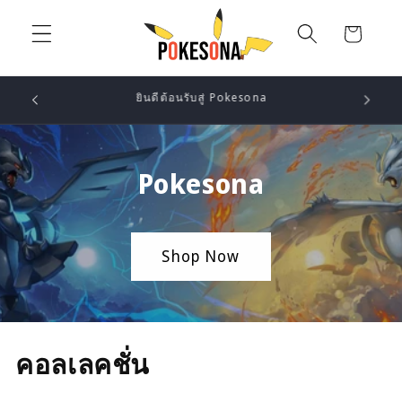
ข้ามไป
ตะกร้า
ยัง
เนื้อหา
สินค้า
Pay by I
ผ่อนได้แล้ว! | เครดิตการ์ด / True Money / Shopee
Pokesona
Shop Now
คอลเลคชั่น